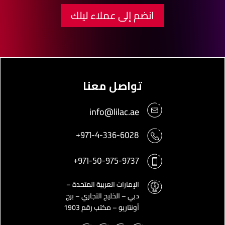
انضم إلى عملاء ليلك
تواصل معنا
info@lilac.ae
+971-4-336-6028
+971-50-975-9737
الإمارات العربية المتحدة –
دبي – الخليج التجاري – برج
أونتاريو – مكتب رقم 1903